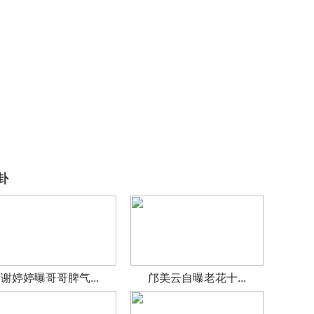
卦
谢婷婷曝哥哥脾气...
邝美云自曝老花十...