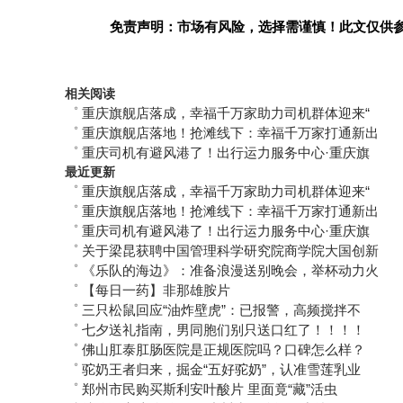
免责声明：市场有风险，选择需谨慎！此文仅供
相关阅读
゜
重庆旗舰店落成，幸福千万家助力司机群体迎来“
゜
重庆旗舰店落地！抢滩线下：幸福千万家打通新出
゜
重庆司机有避风港了！出行运力服务中心·重庆旗
最近更新
゜
重庆旗舰店落成，幸福千万家助力司机群体迎来“
゜
重庆旗舰店落地！抢滩线下：幸福千万家打通新出
゜
重庆司机有避风港了！出行运力服务中心·重庆旗
゜
关于梁昆获聘中国管理科学研究院商学院大国创新
゜
《乐队的海边》：准备浪漫送别晚会，举杯动力火
゜
【每日一药】非那雄胺片
゜
三只松鼠回应“油炸壁虎”：已报警，高频搅拌不
゜
七夕送礼指南，男同胞们别只送口红了！！！！
゜
佛山肛泰肛肠医院是正规医院吗？口碑怎么样？
゜
驼奶王者归来，掘金“五好驼奶”，认准雪莲乳业
゜
郑州市民购买斯利安叶酸片 里面竟“藏”活虫