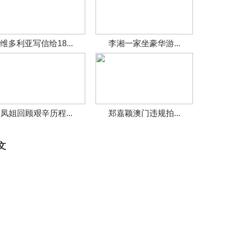
维多利亚写信给18...
李湘一家坐豪华游...
凤姐回顾艰辛历程...
郑嘉颖澳门违规拍...
文