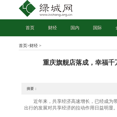
首页
财经
国内
国际
首页
>
财经
>
重庆旗舰店落成，幸福千
摘要：
近
年来，
共享经济
高速增长，已经成为
出行的发展对
共享经济
的拉动作用日益明显