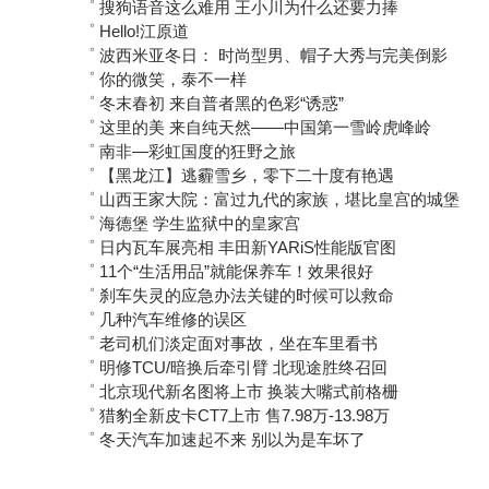
゜
搜狗语音这么难用 王小川为什么还要力捧
゜
Hello!江原道
゜
波西米亚冬日： 时尚型男、帽子大秀与完美倒影
゜
你的微笑，泰不一样
゜
冬末春初 来自普者黑的色彩“诱惑”
゜
这里的美 来自纯天然——中国第一雪岭虎峰岭
゜
南非—彩虹国度的狂野之旅
゜
【黑龙江】逃霾雪乡，零下二十度有艳遇
゜
山西王家大院：富过九代的家族，堪比皇宫的城堡
゜
海德堡 学生监狱中的皇家宫
゜
日内瓦车展亮相 丰田新YARiS性能版官图
゜
11个“生活用品”就能保养车！效果很好
゜
刹车失灵的应急办法关键的时候可以救命
゜
几种汽车维修的误区
゜
老司机们淡定面对事故，坐在车里看书
゜
明修TCU/暗换后牵引臂 北现途胜终召回
゜
北京现代新名图将上市 换装大嘴式前格栅
゜
猎豹全新皮卡CT7上市 售7.98万-13.98万
゜
冬天汽车加速起不来 别以为是车坏了